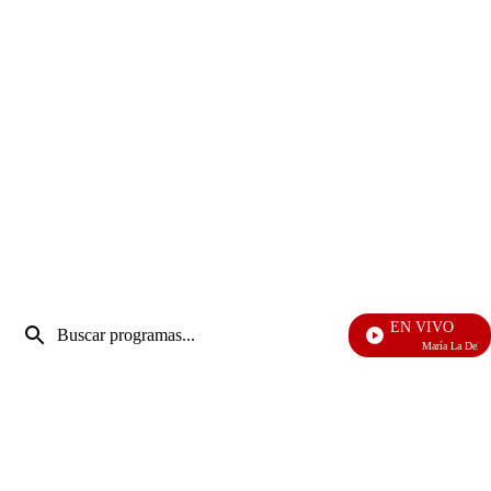
Entrada
EN VIVO
de
María La Del Barri
Enviar
búsqueda
búsqueda