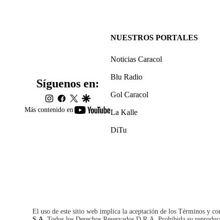
NUESTROS PORTALES
Noticias Caracol
Blu Radio
Síguenos en:
Gol Caracol
instagram
facebook
twitter
google
youtube-
Más contenido en
La Kalle
footer
DiTu
El uso de este sitio web implica la aceptación de los
Términos y co
S.A.
Todos los Derechos Reservados D.R.A. Prohibida su reproducció