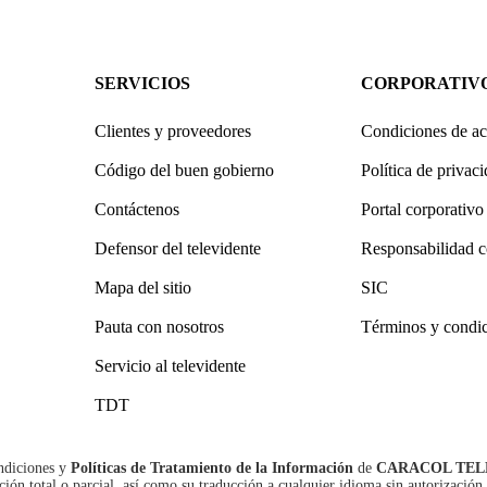
SERVICIOS
CORPORATIV
Clientes y proveedores
Condiciones de ac
Código del buen gobierno
Política de privac
Contáctenos
Portal corporativo
Defensor del televidente
Responsabilidad c
Mapa del sitio
SIC
Pauta con nosotros
Términos y condi
Servicio al televidente
TDT
ndiciones
y
Políticas de Tratamiento de la Información
de
CARACOL TEL
n total o parcial, así como su traducción a cualquier idioma sin autorización 