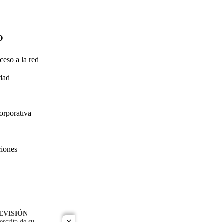
O
ceso a la red
idad
orporativa
ciones
EVISIÓN
escrita de su