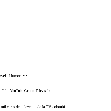
PUBLICIDAD
velas
Humor
afío'
YouTube Caracol Televisión
 mil caras de la leyenda de la TV colombiana