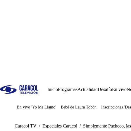
Inicio
Programas
Actualidad
Desafío
En vivo
No
En vivo 'Yo Me Llamo'
Bebé de Laura Tobón
Inscripciones 'Des
Juegos
Caracol TV
/
Especiales Caracol
/
Simplemente Pacheco, las