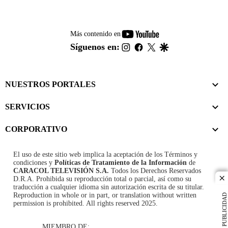
youtube-
Más contenido en
footer
instagram
facebook
twitter
google
Síguenos en:
NUESTROS PORTALES
SERVICIOS
CORPORATIVO
El uso de este sitio web implica la aceptación de los
Términos y
condiciones
y
Políticas de Tratamiento de la Información
de
CARACOL TELEVISIÓN S.A.
Todos los Derechos Reservados
D.R.A. Prohibida su reproducción total o parcial, así como su
cl
traducción a cualquier idioma sin autorización escrita de su titular.
Reproduction in whole or in part, or translation without written
PUBLICIDAD
permission is prohibited. All rights reserved 2025.
MIEMBRO DE: