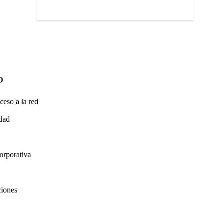
O
ceso a la red
idad
orporativa
ciones