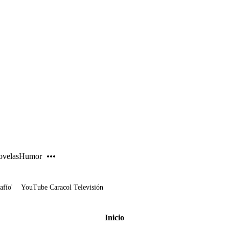
PUBLICIDAD
velas
Humor
afío'
YouTube Caracol Televisión
Inicio