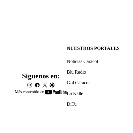
NUESTROS PORTALES
Noticias Caracol
Blu Radio
Síguenos en:
Gol Caracol
instagram
facebook
twitter
google
youtube-
Más contenido en
La Kalle
footer
DiTu