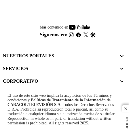
youtube-
Más contenido en
footer
instagram
facebook
twitter
google
Síguenos en:
NUESTROS PORTALES
SERVICIOS
CORPORATIVO
El uso de este sitio web implica la aceptación de los
Términos y
condiciones
y
Políticas de Tratamiento de la Información
de
CARACOL TELEVISIÓN S.A.
Todos los Derechos Reservados
D.R.A. Prohibida su reproducción total o parcial, así como su
cl
traducción a cualquier idioma sin autorización escrita de su titular.
Reproduction in whole or in part, or translation without written
PUBLICIDAD
permission is prohibited. All rights reserved 2025.