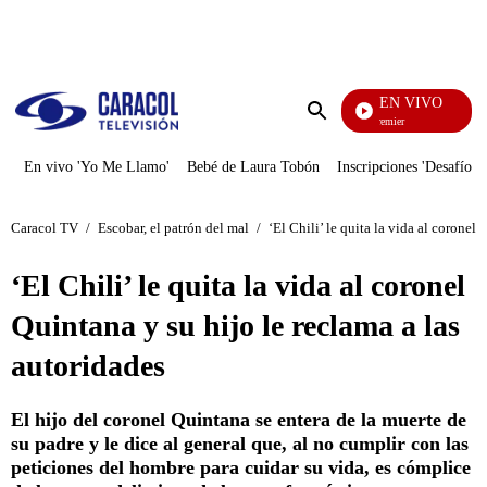
PUBLICIDAD
EN VIVO
Noches De Premier
Enviar
búsqueda
En vivo 'Yo Me Llamo'
Bebé de Laura Tobón
Inscripciones 'Desafío'
Caracol TV
/
Escobar, el patrón del mal
/
‘El Chili’ le quita la vida al coronel
‘El Chili’ le quita la vida al coronel
Quintana y su hijo le reclama a las
autoridades
El hijo del coronel Quintana se entera de la muerte de
su padre y le dice al general que, al no cumplir con las
peticiones del hombre para cuidar su vida, es cómplice