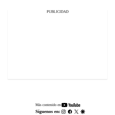
PUBLICIDAD
youtube-
Más contenido en
footer
instagram
facebook
twitter
google
Síguenos en: