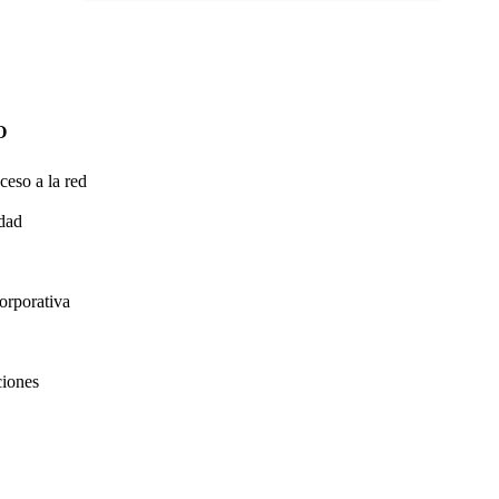
O
ceso a la red
idad
orporativa
ciones