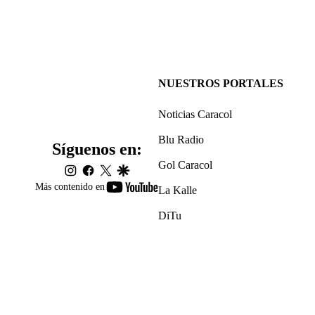
NUESTROS PORTALES
Noticias Caracol
Blu Radio
Síguenos en:
Gol Caracol
instagram
facebook
twitter
google
youtube-
Más contenido en
La Kalle
footer
DiTu