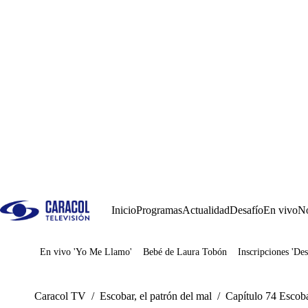
Inicio
Programas
Actualidad
Desafío
En vivo
No
En vivo 'Yo Me Llamo'
Bebé de Laura Tobón
Inscripciones 'Des
Juegos
Caracol TV
/
Escobar, el patrón del mal
/
Capítulo 74 Escoba