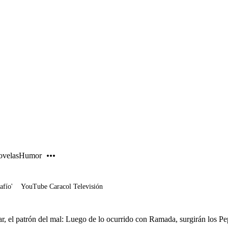
PUBLICIDAD
velas
Humor
afío'
YouTube Caracol Televisión
r, el patrón del mal: Luego de lo ocurrido con Ramada, surgirán los Pe