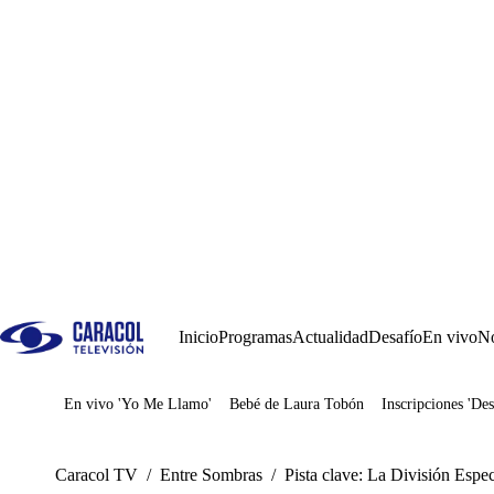
Inicio
Programas
Actualidad
Desafío
En vivo
No
En vivo 'Yo Me Llamo'
Bebé de Laura Tobón
Inscripciones 'Des
Juegos
Caracol TV
/
Entre Sombras
/
Pista clave: La División Espe