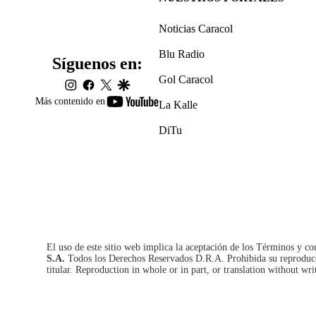
Noticias Caracol
Blu Radio
Síguenos en:
Gol Caracol
instagram
facebook
twitter
google
youtube-
Más contenido en
La Kalle
footer
DiTu
El uso de este sitio web implica la aceptación de los
Términos y co
S.A.
Todos los Derechos Reservados D.R.A. Prohibida su reproducció
titular. Reproduction in whole or in part, or translation without wri