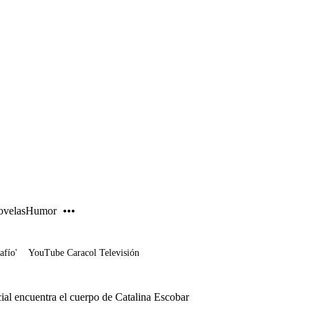
PUBLICIDAD
velas
Humor
afío'
YouTube Caracol Televisión
cial encuentra el cuerpo de Catalina Escobar