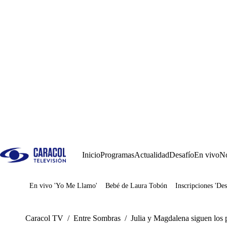
Inicio
Programas
Actualidad
Desafío
En vivo
No
En vivo 'Yo Me Llamo'
Bebé de Laura Tobón
Inscripciones 'Des
Juegos
Caracol TV
/
Entre Sombras
/
Julia y Magdalena siguen los 