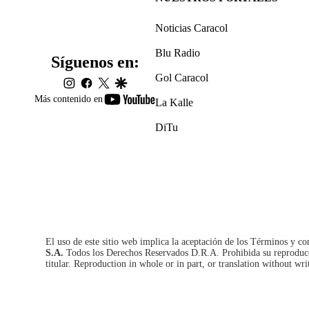
Noticias Caracol
Blu Radio
Síguenos en:
Gol Caracol
instagram
facebook
twitter
google
youtube-
Más contenido en
La Kalle
footer
DiTu
El uso de este sitio web implica la aceptación de los
Términos y co
S.A.
Todos los Derechos Reservados D.R.A. Prohibida su reproducció
titular. Reproduction in whole or in part, or translation without wri