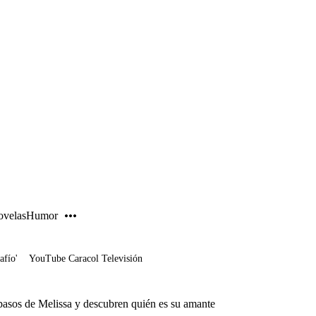
PUBLICIDAD
velas
Humor
afío'
YouTube Caracol Televisión
pasos de Melissa y descubren quién es su amante