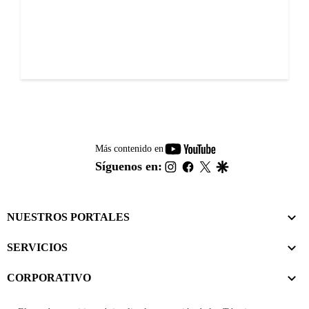
youtube-
Más contenido en
footer
instagram
facebook
twitter
google
Síguenos en:
NUESTROS PORTALES
SERVICIOS
CORPORATIVO