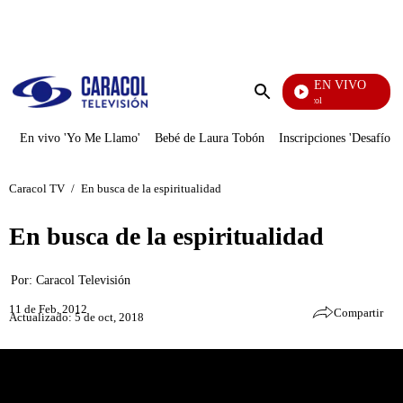
PUBLICIDAD
EN VIVO
Noticias Caracol
Enviar
búsqueda
En vivo 'Yo Me Llamo'
Bebé de Laura Tobón
Inscripciones 'Desafío'
Caracol TV
/
En busca de la espiritualidad
En busca de la espiritualidad
Por:
Caracol Televisión
11 de Feb, 2012
Compartir
Actualizado: 5 de oct, 2018