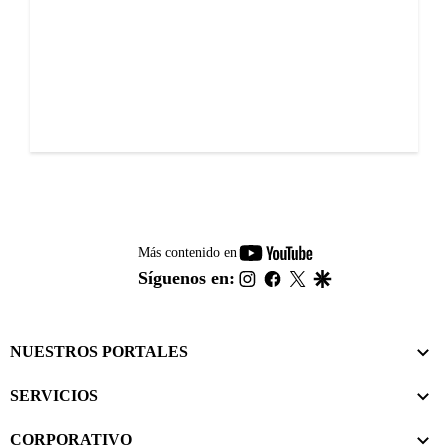
youtube-
Más contenido en
footer
instagram
facebook
twitter
google
Síguenos en:
NUESTROS PORTALES
SERVICIOS
CORPORATIVO