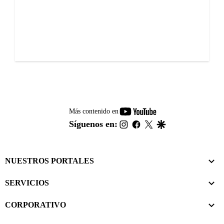
youtube-
Más contenido en
footer
instagram
facebook
twitter
google
Síguenos en:
NUESTROS PORTALES
SERVICIOS
CORPORATIVO