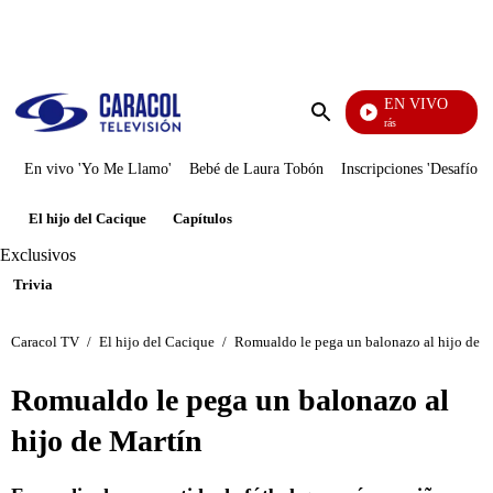
PUBLICIDAD
EN VIVO
También Caerás
Enviar
búsqueda
En vivo 'Yo Me Llamo'
Bebé de Laura Tobón
Inscripciones 'Desafío'
El hijo del Cacique
Capítulos
Exclusivos
Trivia
Caracol TV
/
El hijo del Cacique
/
Romualdo le pega un balonazo al hijo de M
Romualdo le pega un balonazo al
hijo de Martín