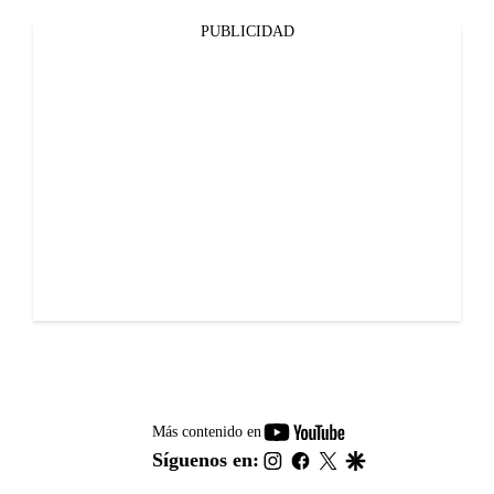
PUBLICIDAD
youtube-
Más contenido en
footer
instagram
facebook
twitter
google
Síguenos en: