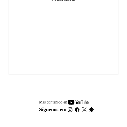
youtube-
Más contenido en
footer
instagram
facebook
twitter
google
Síguenos en: