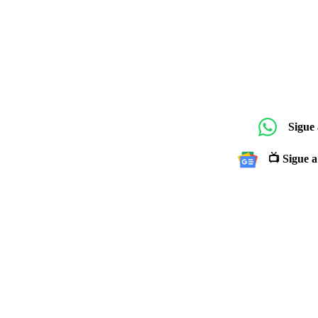
Sigue
📺 Sigue a