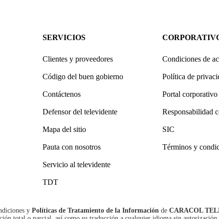
SERVICIOS
CORPORATIV
Clientes y proveedores
Condiciones de ac
Código del buen gobierno
Política de privac
Contáctenos
Portal corporativo
Defensor del televidente
Responsabilidad c
Mapa del sitio
SIC
Pauta con nosotros
Términos y condi
Servicio al televidente
TDT
ndiciones
y
Políticas de Tratamiento de la Información
de
CARACOL TEL
n total o parcial, así como su traducción a cualquier idioma sin autorización 