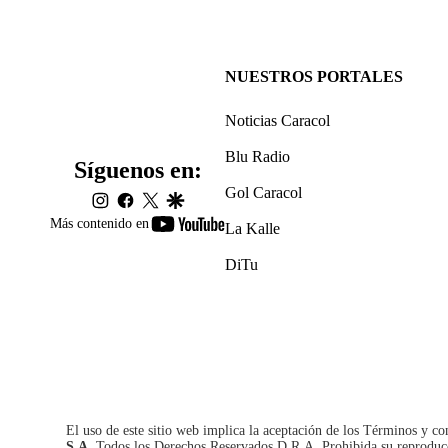
NUESTROS PORTALES
Noticias Caracol
Blu Radio
Síguenos en:
Gol Caracol
instagram
facebook
twitter
google
youtube-
Más contenido en
La Kalle
footer
DiTu
El uso de este sitio web implica la aceptación de los
Términos y co
S.A.
Todos los Derechos Reservados D.R.A. Prohibida su reproducció