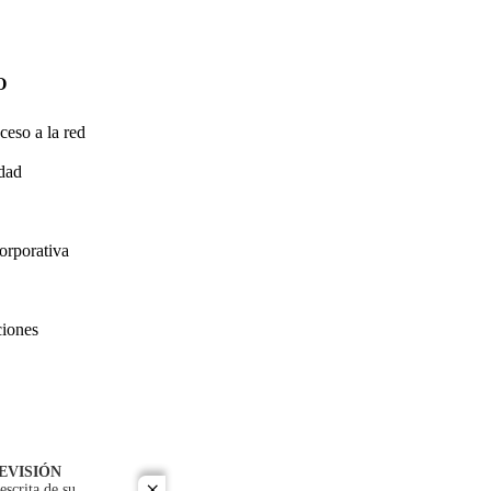
O
ceso a la red
idad
orporativa
ciones
EVISIÓN
escrita de su