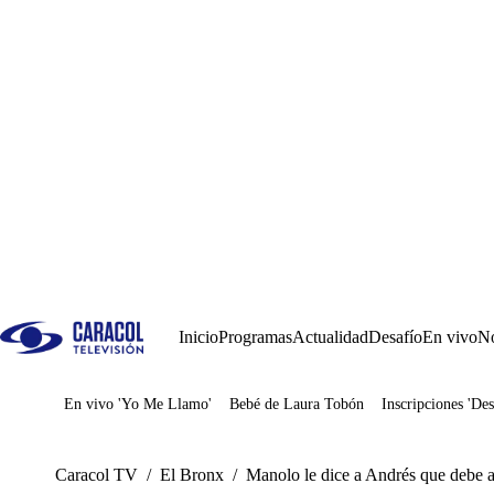
Inicio
Programas
Actualidad
Desafío
En vivo
No
En vivo 'Yo Me Llamo'
Bebé de Laura Tobón
Inscripciones 'Des
Juegos
Caracol TV
/
El Bronx
/
Manolo le dice a Andrés que debe a