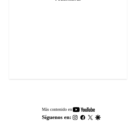
youtube-
Más contenido en
footer
instagram
facebook
twitter
google
Síguenos en: