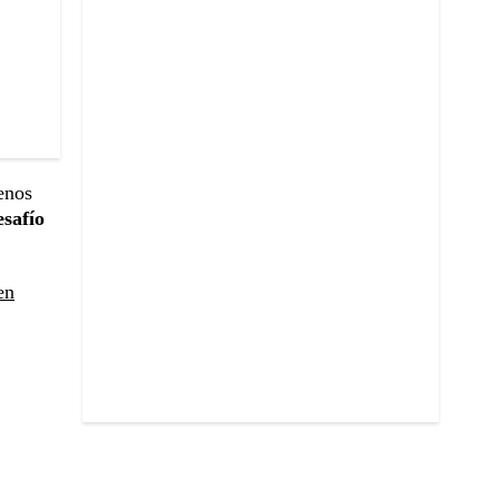
enos
safío
en