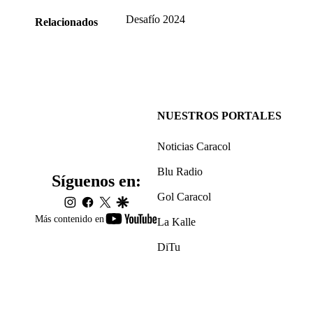
Desafío 2024
Relacionados
NUESTROS PORTALES
Noticias Caracol
Blu Radio
Síguenos en:
Gol Caracol
instagram
facebook
twitter
google
youtube-
Más contenido en
La Kalle
footer
DiTu