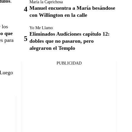
tulos
.
María la Caprichosa
Manuel encuentra a María besándose
con Willington en la calle
 los
Yo Me Llamo
po que
Eliminados Audiciones capítulo 12:
es para
dobles que no pasaron, pero
alegraron el Templo
PUBLICIDAD
 Luego