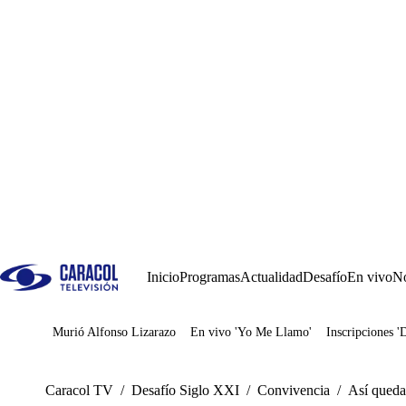
Inicio
Programas
Actualidad
Desafío
En vivo
No
Murió Alfonso Lizarazo
En vivo 'Yo Me Llamo'
Inscripciones '
Juegos
Caracol TV
/
Desafío Siglo XXI
/
Convivencia
/
Así queda