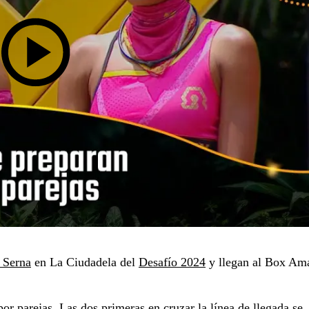
 Serna
en La Ciudadela del
Desafío 2024
y llegan al Box Ama
or parejas. Las dos primeras en cruzar la línea de llegada se