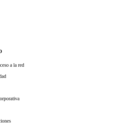
O
ceso a la red
idad
orporativa
ciones