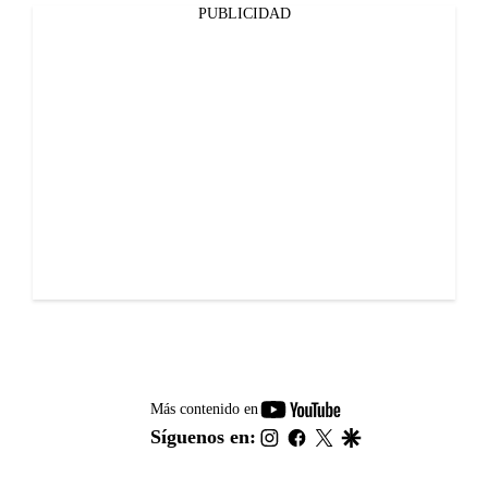
PUBLICIDAD
youtube-
Más contenido en
footer
instagram
facebook
twitter
google
Síguenos en: