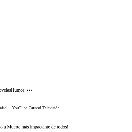
PUBLICIDAD
velas
Humor
afío'
YouTube Caracol Televisión
ío a Muerte más impactante de todos!