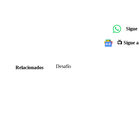
Sigue
📺 Sigue a
Desafío
Relacionados