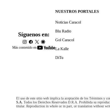
NUESTROS PORTALES
Noticias Caracol
Blu Radio
Síguenos en:
Gol Caracol
instagram
facebook
twitter
google
youtube-
Más contenido en
La Kalle
footer
DiTu
El uso de este sitio web implica la aceptación de los
Términos y co
S.A.
Todos los Derechos Reservados D.R.A. Prohibida su reproducció
titular. Reproduction in whole or in part, or translation without wri