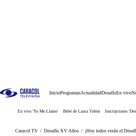
Inicio
Programas
Actualidad
Desafío
En vivo
No
En vivo 'Yo Me Llamo'
Bebé de Laura Tobón
Inscripciones 'Des
Juegos
Caracol TV
/
Desafío XV Años
/
¡Hoy todos verán el Desaf