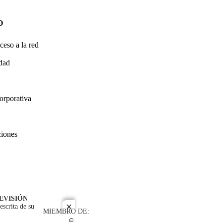
O
ceso a la red
idad
orporativa
ciones
EVISIÓN
escrita de su
close
MIEMBRO DE: