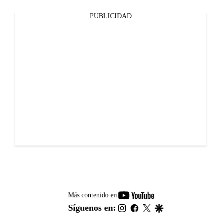
PUBLICIDAD
youtube-
Más contenido en
footer
instagram
facebook
twitter
google
Síguenos en: