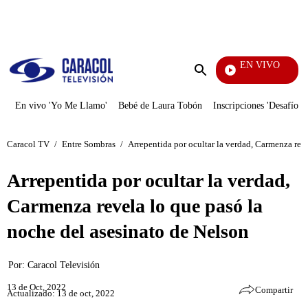
PUBLICIDAD
EN VIVO
Yo Me Llamo
Enviar
búsqueda
En vivo 'Yo Me Llamo'
Bebé de Laura Tobón
Inscripciones 'Desafío'
Caracol TV
/
Entre Sombras
/
Arrepentida por ocultar la verdad, Carmenza rev
Arrepentida por ocultar la verdad,
Carmenza revela lo que pasó la
noche del asesinato de Nelson
Por:
Caracol Televisión
13 de Oct, 2022
Compartir
Actualizado: 13 de oct, 2022