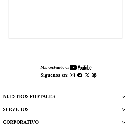
youtube-
Más contenido en
footer
instagram
facebook
twitter
google
Síguenos en:
NUESTROS PORTALES
SERVICIOS
CORPORATIVO