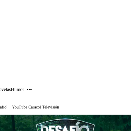
PUBLICIDAD
velas
Humor
afío'
YouTube Caracol Televisión