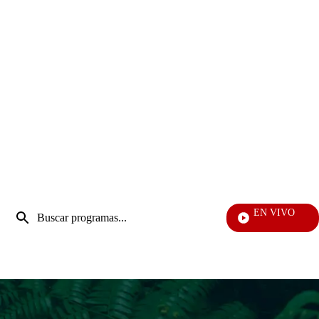
Entrada
EN VIVO
de
Día A Día
Enviar
búsqueda
búsqueda