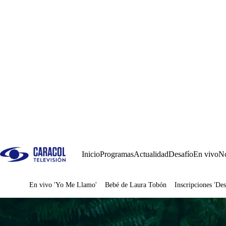
Inicio
Programas
Actualidad
Desafío
En vivo
No
En vivo 'Yo Me Llamo'
Bebé de Laura Tobón
Inscripciones 'Des
Juegos