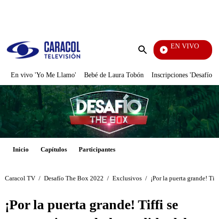
PUBLICIDAD
EN VIVO
Sábados Felices
Enviar
búsqueda
En vivo 'Yo Me Llamo'
Bebé de Laura Tobón
Inscripciones 'Desafío'
Inicio
Capítulos
Participantes
Caracol TV
/
Desafío The Box 2022
/
Exclusivos
/
¡Por la puerta grande! Tif
¡Por la puerta grande! Tiffi se