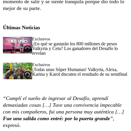
momento de salir y se siente tranquila porque dio todo lo
mejor de su parte.
Últimas Noticias
Exclusivos
¿En qué se gastarán los 800 millones de pesos
Valkyria y Ceta? Los ganadores del Desafío lo
revelan
Exclusivos
¡Todas unas Súper Humanas! Valkyria, Alexa,
Karina y Karol discuten el resultado de su semifinal
“Cumplí el sueño de ingresar al Desafío, aprendí
demasiadas cosas […] Tuve una convivencia impecable
con mis compañeros, fui una persona muy auténtica […]
Fue una salida como entré: por la puerta grande
”
,
expresó.