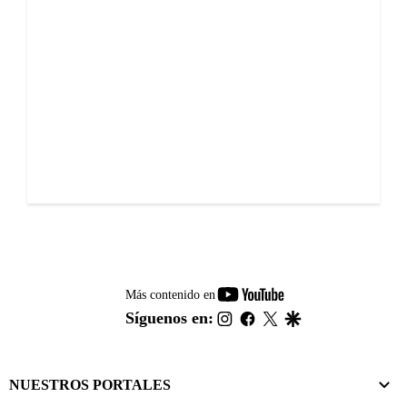
youtube-
Más contenido en
footer
instagram
facebook
twitter
google
Síguenos en:
NUESTROS PORTALES