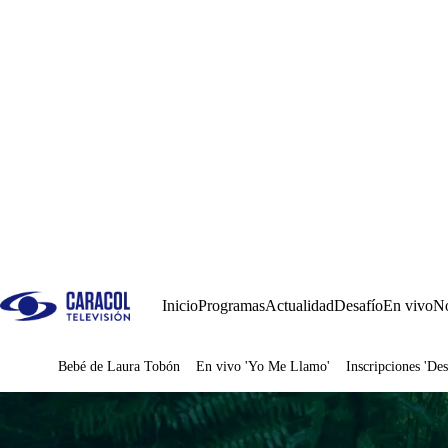
Inicio
Programas
Actualidad
Desafío
En vivo
No
Bebé de Laura Tobón
En vivo 'Yo Me Llamo'
Inscripciones 'Des
Juegos