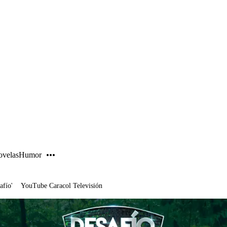
PUBLICIDAD
velas
Humor
afío'
YouTube Caracol Televisión