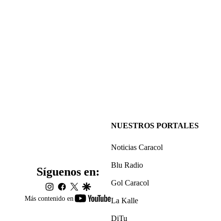
NUESTROS PORTALES
Noticias Caracol
Blu Radio
Síguenos en:
Gol Caracol
instagram
facebook
twitter
google
youtube-
Más contenido en
La Kalle
footer
DiTu