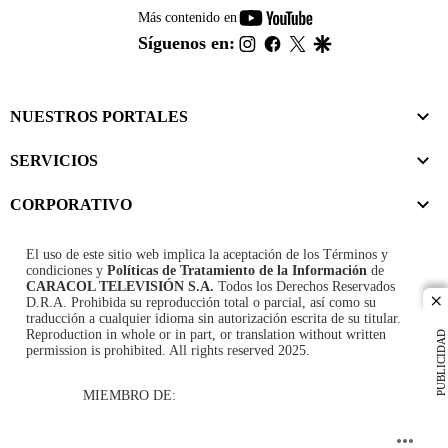
youtube-
Más contenido en
footer
instagram
facebook
twitter
google
Síguenos en:
NUESTROS PORTALES
SERVICIOS
CORPORATIVO
El uso de este sitio web implica la aceptación de los
Términos y
condiciones
y
Políticas de Tratamiento de la Información
de
CARACOL TELEVISIÓN S.A.
Todos los Derechos Reservados
D.R.A. Prohibida su reproducción total o parcial, así como su
cl
traducción a cualquier idioma sin autorización escrita de su titular.
Reproduction in whole or in part, or translation without written
PUBLICIDAD
permission is prohibited. All rights reserved 2025.
MIEMBRO DE: