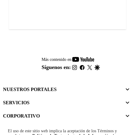
youtube-
Más contenido en
footer
instagram
facebook
twitter
google
Síguenos en:
NUESTROS PORTALES
SERVICIOS
CORPORATIVO
El uso de este sitio web implica la aceptación de los
Términos y