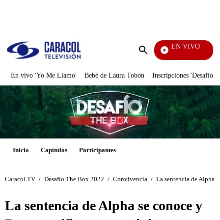
PUBLICIDAD
EN VIVO
También Caerás
Enviar
búsqueda
En vivo 'Yo Me Llamo'
Bebé de Laura Tobón
Inscripciones 'Desafío'
Inicio
Capítulos
Participantes
Caracol TV
/
Desafío The Box 2022
/
Convivencia
/
La sentencia de Alpha s
La sentencia de Alpha se conoce y