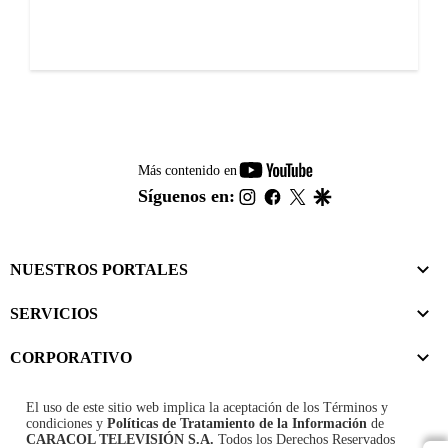
youtube-
Más contenido en
footer
instagram
facebook
twitter
google
Síguenos en:
NUESTROS PORTALES
SERVICIOS
CORPORATIVO
El uso de este sitio web implica la aceptación de los
Términos y
condiciones
y
Políticas de Tratamiento de la Información
de
CARACOL TELEVISIÓN S.A.
Todos los Derechos Reservados