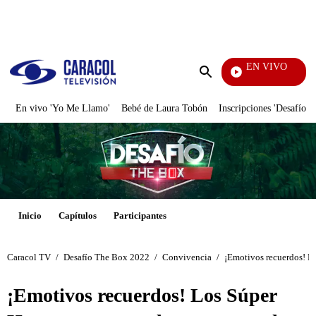
PUBLICIDAD
EN VIVO
Televentas
Enviar
búsqueda
En vivo 'Yo Me Llamo'
Bebé de Laura Tobón
Inscripciones 'Desafío'
Inicio
Capítulos
Participantes
Caracol TV
/
Desafío The Box 2022
/
Convivencia
/
¡Emotivos recuerdos! Lo
¡Emotivos recuerdos! Los Súper