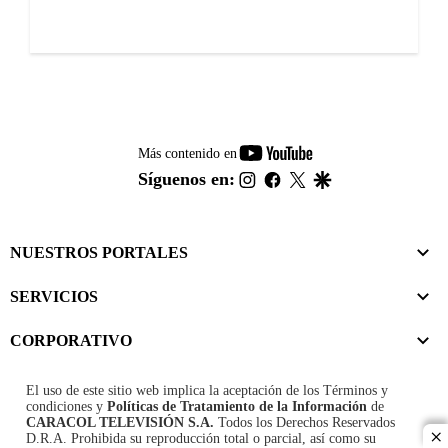
youtube-
Más contenido en
footer
instagram
facebook
twitter
google
Síguenos en:
NUESTROS PORTALES
SERVICIOS
CORPORATIVO
El uso de este sitio web implica la aceptación de los
Términos y
condiciones
y
Políticas de Tratamiento de la Información
de
CARACOL TELEVISIÓN S.A.
Todos los Derechos Reservados
D.R.A. Prohibida su reproducción total o parcial, así como su
cl