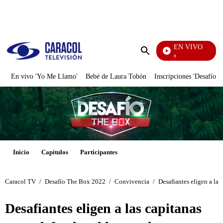
PUBLICIDAD
EN VIVO
Pura Diversión
Enviar
búsqueda
En vivo 'Yo Me Llamo'
Bebé de Laura Tobón
Inscripciones 'Desafío'
Inicio
Capítulos
Participantes
Caracol TV
/
Desafío The Box 2022
/
Convivencia
/
Desafiantes eligen a las
Desafiantes eligen a las capitanas