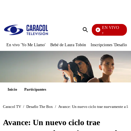
PUBLICIDAD
EN VIVO
La Finca De Hoy
Enviar
búsqueda
En vivo 'Yo Me Llamo'
Bebé de Laura Tobón
Inscripciones 'Desafío'
Inicio
Participantes
Caracol TV
/
Desafío The Box
/
Avance: Un nuevo ciclo trae nuevamente a las
Avance: Un nuevo ciclo trae