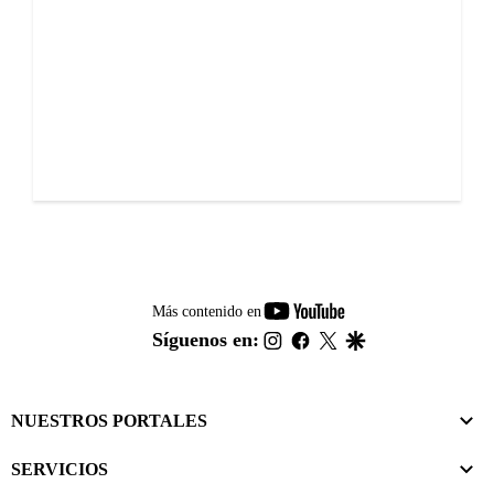
youtube-
Más contenido en
footer
instagram
facebook
twitter
google
Síguenos en:
NUESTROS PORTALES
SERVICIOS