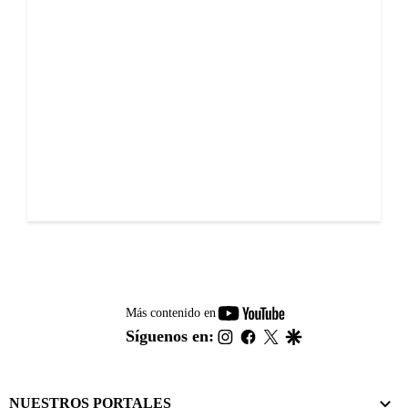
youtube-
Más contenido en
footer
instagram
facebook
twitter
google
Síguenos en:
NUESTROS PORTALES