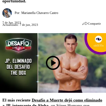
oportunidad.
Por:
Marianella Chavarro Castro
7 de Jun, 2023
Compartir
Actualizado: 7 de jun, 2023
El más reciente
Desafío a Muerte dejó como eliminado
a JP
, integrante de Alpha,
un Súper Humano que