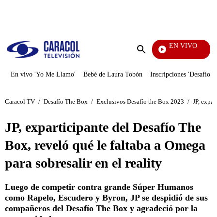
PUBLICIDAD
EN VIVO
Televenta
Enviar
búsqueda
En vivo 'Yo Me Llamo'
Bebé de Laura Tobón
Inscripciones 'Desafío'
Caracol TV
/
Desafío The Box
/
Exclusivos Desafío the Box 2023
/
JP, expar
JP, exparticipante del Desafío The
Box, reveló qué le faltaba a Omega
para sobresalir en el reality
Luego de competir contra grande Súper Humanos
como Rapelo, Escudero y Byron, JP se despidió de sus
compañeros del Desafío The Box y agradeció por la