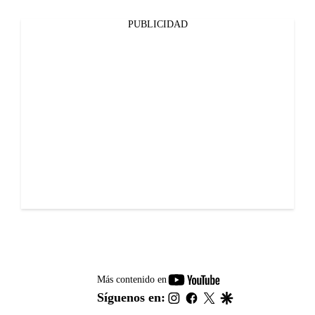
PUBLICIDAD
youtube-
Más contenido en
footer
instagram
facebook
twitter
google
Síguenos en: