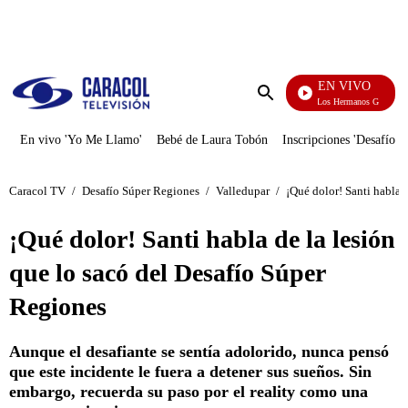
PUBLICIDAD
EN VIVO
Cuentos De Los Hermanos Grimm
Enviar
búsqueda
En vivo 'Yo Me Llamo'
Bebé de Laura Tobón
Inscripciones 'Desafío'
Caracol TV
/
Desafío Súper Regiones
/
Valledupar
/
¡Qué dolor! Santi habla 
¡Qué dolor! Santi habla de la lesión
que lo sacó del Desafío Súper
Regiones
Aunque el desafiante se sentía adolorido, nunca pensó
que este incidente le fuera a detener sus sueños. Sin
embargo, recuerda su paso por el reality como una