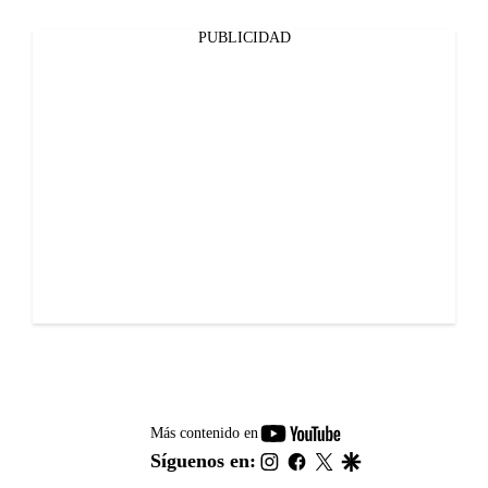
PUBLICIDAD
youtube-
Más contenido en
footer
instagram
facebook
twitter
google
Síguenos en: