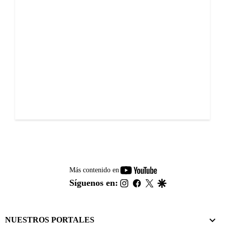
youtube-
Más contenido en
footer
instagram
facebook
twitter
google
Síguenos en:
NUESTROS PORTALES