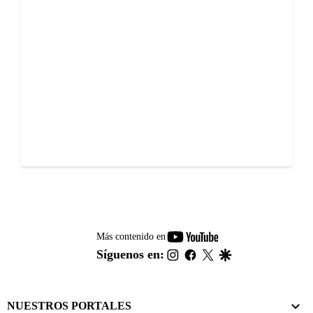
youtube-
Más contenido en
footer
instagram
facebook
twitter
google
Síguenos en:
NUESTROS PORTALES