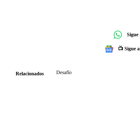
Sigue
📺 Sigue a
Desafío
Relacionados