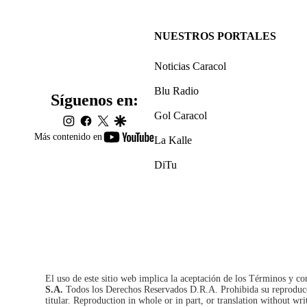
NUESTROS PORTALES
Noticias Caracol
Blu Radio
Síguenos en:
Gol Caracol
instagram
facebook
twitter
google
youtube-
Más contenido en
La Kalle
footer
DiTu
El uso de este sitio web implica la aceptación de los
Términos y co
S.A.
Todos los Derechos Reservados D.R.A. Prohibida su reproducció
titular. Reproduction in whole or in part, or translation without wri