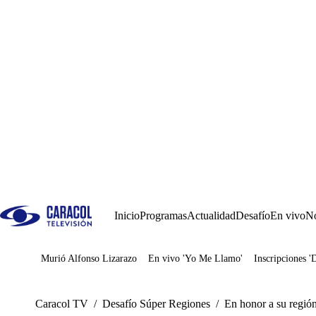
Inicio
Programas
Actualidad
Desafío
En vivo
No
Murió Alfonso Lizarazo
En vivo 'Yo Me Llamo'
Inscripciones '
Juegos
Caracol TV
/
Desafío Súper Regiones
/
En honor a su regió