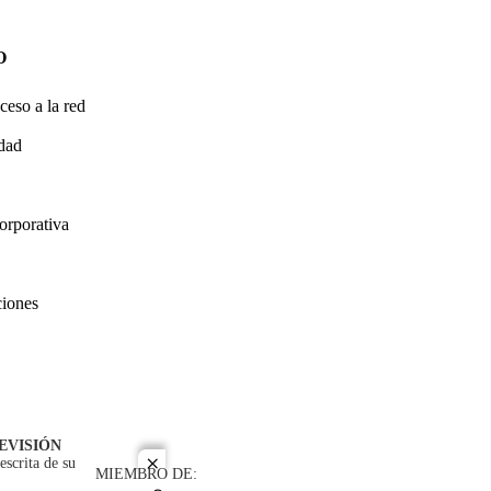
O
ceso a la red
idad
orporativa
ciones
EVISIÓN
escrita de su
close
MIEMBRO DE: