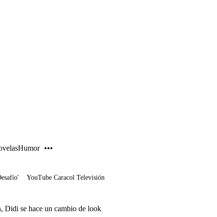
PUBLICIDAD
velas
Humor
Desafío'
YouTube Caracol Televisión
n, Didi se hace un cambio de look