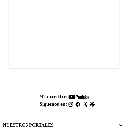
youtube-
Más contenido en
footer
instagram
facebook
twitter
google
Síguenos en:
NUESTROS PORTALES