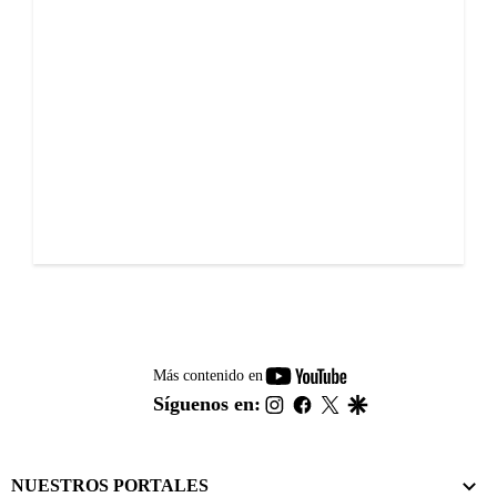
youtube-
Más contenido en
footer
instagram
facebook
twitter
google
Síguenos en:
NUESTROS PORTALES