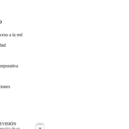
O
ceso a la red
idad
orporativa
ciones
EVISIÓN
escrita de su