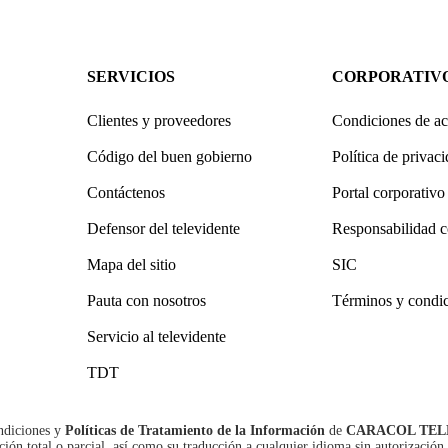
SERVICIOS
CORPORATIV
Clientes y proveedores
Condiciones de ac
Código del buen gobierno
Política de privac
Contáctenos
Portal corporativo
Defensor del televidente
Responsabilidad c
Mapa del sitio
SIC
Pauta con nosotros
Términos y condi
Servicio al televidente
TDT
ndiciones
y
Políticas de Tratamiento de la Información
de
CARACOL TEL
n total o parcial, así como su traducción a cualquier idioma sin autorización 