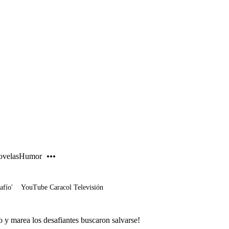
PUBLICIDAD
velas
Humor
afío'
YouTube Caracol Televisión
o y marea los desafiantes buscaron salvarse!