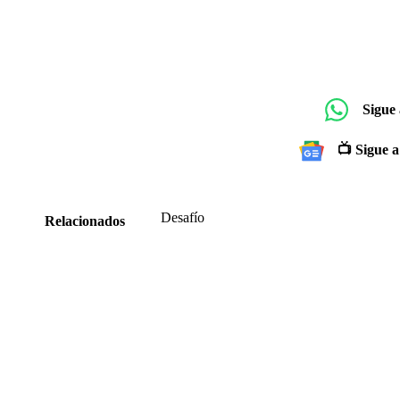
Sigue
📺 Sigue a
Desafío
Relacionados