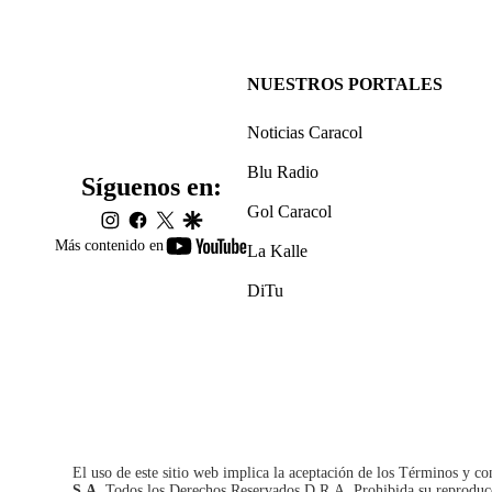
NUESTROS PORTALES
Noticias Caracol
Blu Radio
Síguenos en:
Gol Caracol
instagram
facebook
twitter
google
youtube-
Más contenido en
La Kalle
footer
DiTu
El uso de este sitio web implica la aceptación de los
Términos y co
S.A.
Todos los Derechos Reservados D.R.A. Prohibida su reproducció