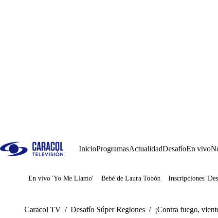
Inicio
Programas
Actualidad
Desafío
En vivo
No
En vivo 'Yo Me Llamo'
Bebé de Laura Tobón
Inscripciones 'Des
Juegos
Caracol TV
/
Desafío Súper Regiones
/
¡Contra fuego, vient