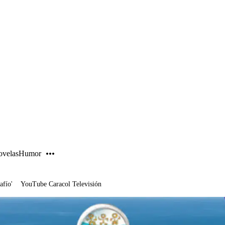
PUBLICIDAD
velas
Humor
afío'
YouTube Caracol Televisión