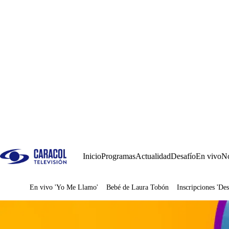
Inicio
Programas
Actualidad
Desafío
En vivo
No
En vivo 'Yo Me Llamo'
Bebé de Laura Tobón
Inscripciones 'Des
Juegos