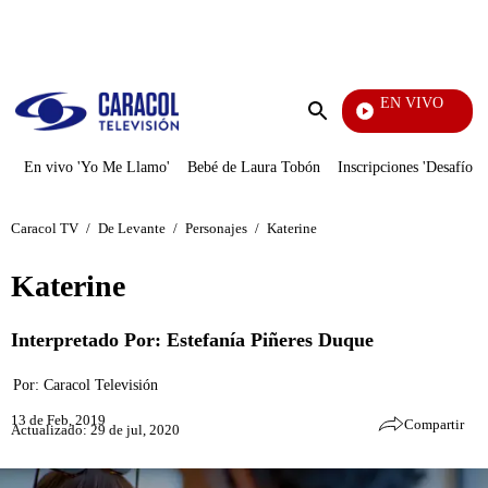
PUBLICIDAD
EN VIVO
Rafael Orozco
Enviar
búsqueda
En vivo 'Yo Me Llamo'
Bebé de Laura Tobón
Inscripciones 'Desafío'
Caracol TV
/
De Levante
/
Personajes
/
Katerine
Katerine
Interpretado Por: Estefanía Piñeres Duque
Por:
Caracol Televisión
13 de Feb, 2019
Compartir
Actualizado: 29 de jul, 2020