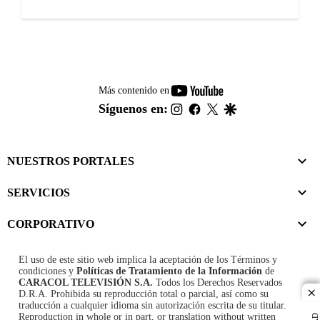
youtube-
Más contenido en
footer
instagram
facebook
twitter
google
Síguenos en:
NUESTROS PORTALES
SERVICIOS
CORPORATIVO
El uso de este sitio web implica la aceptación de los
Términos y
condiciones
y
Políticas de Tratamiento de la Información
de
CARACOL TELEVISIÓN S.A.
Todos los Derechos Reservados
D.R.A. Prohibida su reproducción total o parcial, así como su
cl
traducción a cualquier idioma sin autorización escrita de su titular.
Reproduction in whole or in part, or translation without written