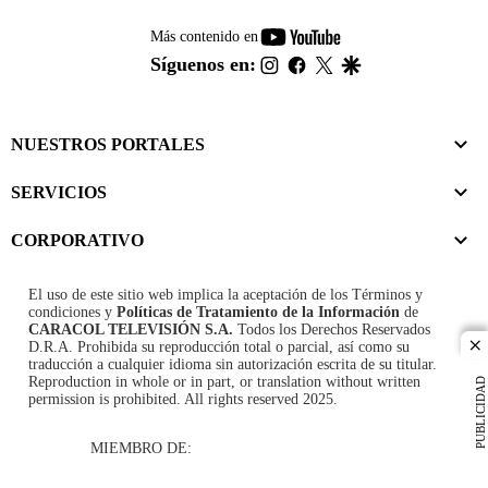
youtube-
Más contenido en
footer
instagram
facebook
twitter
google
Síguenos en:
NUESTROS PORTALES
SERVICIOS
CORPORATIVO
El uso de este sitio web implica la aceptación de los
Términos y
condiciones
y
Políticas de Tratamiento de la Información
de
CARACOL TELEVISIÓN S.A.
Todos los Derechos Reservados
D.R.A. Prohibida su reproducción total o parcial, así como su
cl
traducción a cualquier idioma sin autorización escrita de su titular.
Reproduction in whole or in part, or translation without written
PUBLICIDAD
permission is prohibited. All rights reserved 2025.
MIEMBRO DE: