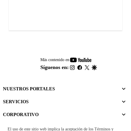
youtube-
Más contenido en
footer
instagram
facebook
twitter
google
Síguenos en:
NUESTROS PORTALES
SERVICIOS
CORPORATIVO
El uso de este sitio web implica la aceptación de los
Términos y