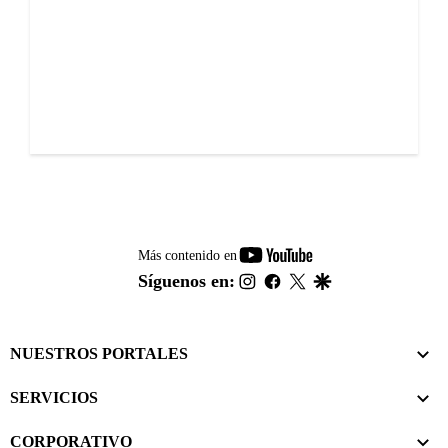
youtube-
Más contenido en
footer
instagram
facebook
twitter
google
Síguenos en:
NUESTROS PORTALES
SERVICIOS
CORPORATIVO