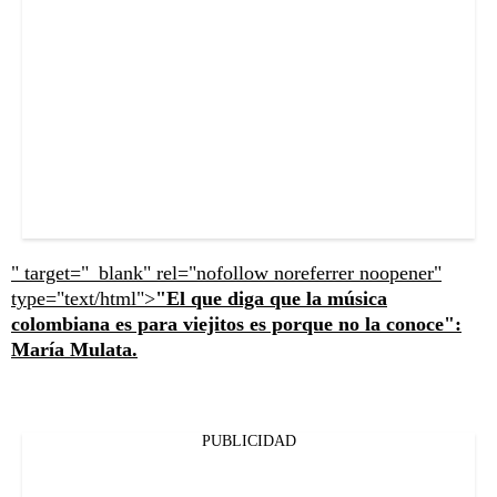
" target="_blank" rel="nofollow noreferrer noopener"
type="text/html">
"El que diga que la música
colombiana es para viejitos es porque no la conoce":
María Mulata.
PUBLICIDAD