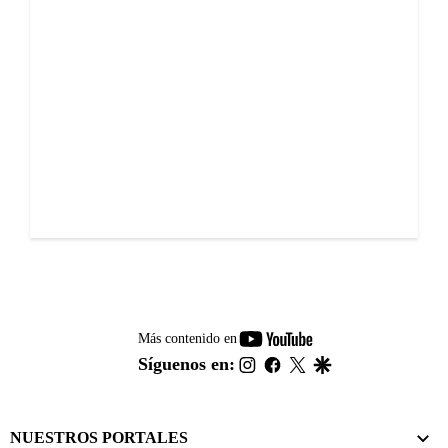
youtube-
Más contenido en
footer
instagram
facebook
twitter
google
Síguenos en:
NUESTROS PORTALES