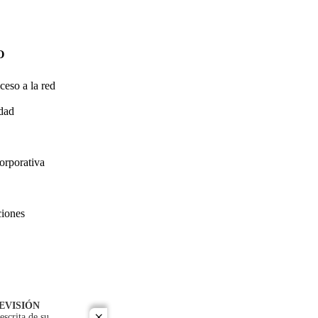
O
ceso a la red
idad
orporativa
ciones
EVISIÓN
escrita de su