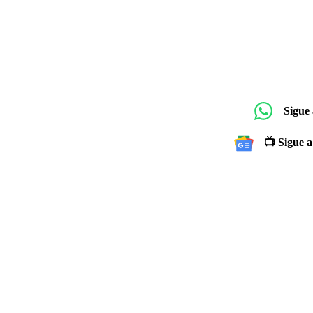
Sigue
📺 Sigue a