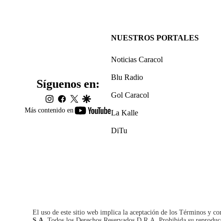
NUESTROS PORTALES
Noticias Caracol
Blu Radio
Síguenos en:
Gol Caracol
instagram
facebook
twitter
google
youtube-
Más contenido en
La Kalle
footer
DiTu
El uso de este sitio web implica la aceptación de los
Términos y co
S.A.
Todos los Derechos Reservados D.R.A. Prohibida su reproducció