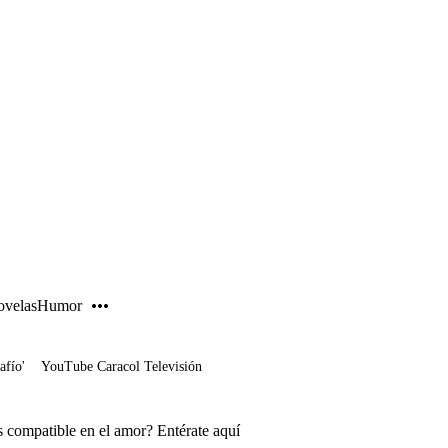
PUBLICIDAD
velas
Humor
afío'
YouTube Caracol Televisión
s compatible en el amor? Entérate aquí