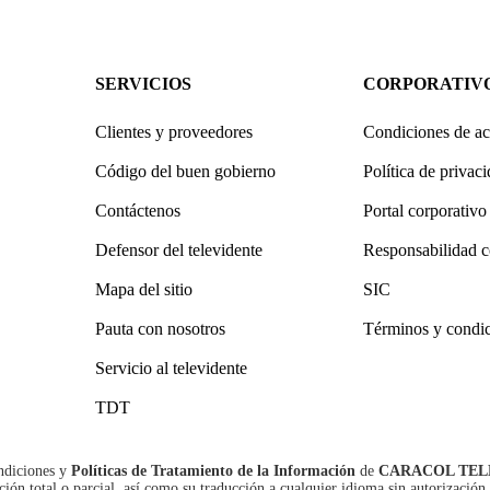
SERVICIOS
CORPORATIV
Clientes y proveedores
Condiciones de ac
Código del buen gobierno
Política de privac
Contáctenos
Portal corporativo
Defensor del televidente
Responsabilidad c
Mapa del sitio
SIC
Pauta con nosotros
Términos y condi
Servicio al televidente
TDT
ndiciones
y
Políticas de Tratamiento de la Información
de
CARACOL TEL
n total o parcial, así como su traducción a cualquier idioma sin autorización 