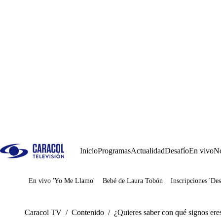
Inicio
Programas
Actualidad
Desafío
En vivo
No
En vivo 'Yo Me Llamo'
Bebé de Laura Tobón
Inscripciones 'Des
Juegos
Caracol TV
/
Contenido
/
¿Quieres saber con qué signos ere