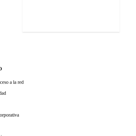
O
ceso a la red
idad
orporativa