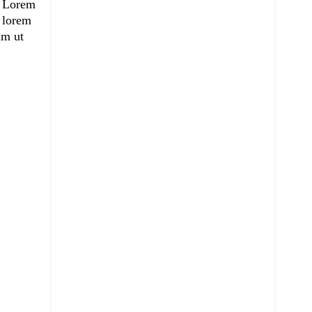
s. Lorem
s lorem
um ut