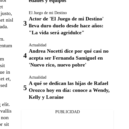
itor
edades y equipos
et
justo,
El Juego de mi Destino
Actor de 'El Juego de mi Destino'
et nisl
lleva duro duelo desde hace años:
ada.
"La vida será agridulce"
im.
mentum
Actualidad
Andrea Nocetti dice por qué casi no
acepta ser Fernanda Samiguel en
am
'Nuevo rico, nuevo pobre'
sit
ue in
Actualidad
et et,
A qué se dedican las hijas de Rafael
 sed
Orozco hoy en día: conoce a Wendy,
Kelly y Loraine
elit.
vallis
PUBLICIDAD
s non
r sit