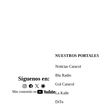
NUESTROS PORTALES
Noticias Caracol
Blu Radio
Síguenos en:
Gol Caracol
instagram
facebook
twitter
google
youtube-
Más contenido en
La Kalle
footer
DiTu