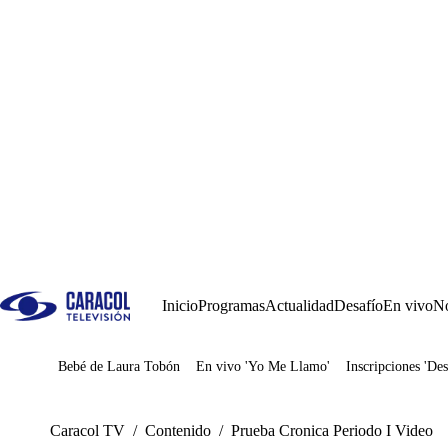
Inicio
Programas
Actualidad
Desafío
En vivo
No
Bebé de Laura Tobón
En vivo 'Yo Me Llamo'
Inscripciones 'Des
Juegos
Caracol TV
/
Contenido
/
Prueba Cronica Periodo I Video