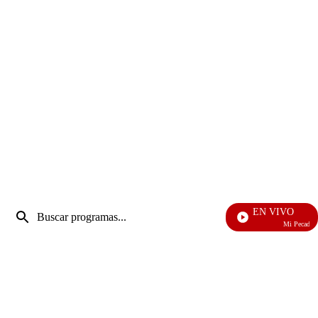
Entrada
EN VIVO
de
Mi Pecado
Enviar
búsqueda
búsqueda