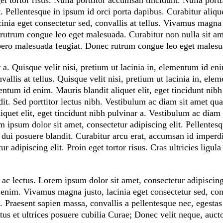
et tortor risus. Nulla porttitor accumsan tincidunt. Nulla portt
. Pellentesque in ipsum id orci porta dapibus. Curabitur aliqu
nia eget consectetur sed, convallis at tellus. Vivamus magna 
c rutrum congue leo eget malesuada. Curabitur non nulla sit am
libero malesuada feugiat. Donec rutrum congue leo eget malesu
r a. Quisque velit nisi, pretium ut lacinia in, elementum id en
allis at tellus. Quisque velit nisi, pretium ut lacinia in, ele
entum id enim. Mauris blandit aliquet elit, eget tincidunt nibh
dit. Sed porttitor lectus nibh. Vestibulum ac diam sit amet qu
quet elit, eget tincidunt nibh pulvinar a. Vestibulum ac diam 
ipsum dolor sit amet, consectetur adipiscing elit. Pellentesq
 dui posuere blandit. Curabitur arcu erat, accumsan id imperdi
 adipiscing elit. Proin eget tortor risus. Cras ultricies ligula
 ac lectus. Lorem ipsum dolor sit amet, consectetur adipiscing 
d enim. Vivamus magna justo, lacinia eget consectetur sed, con
t. Praesent sapien massa, convallis a pellentesque nec, egesta
tus et ultrices posuere cubilia Curae; Donec velit neque, aucto