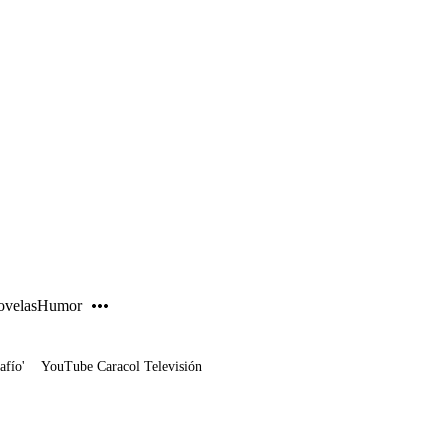
PUBLICIDAD
velas
Humor
afío'
YouTube Caracol Televisión