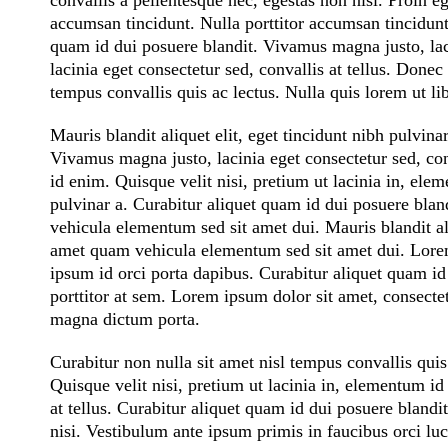
convallis a pellentesque nec, egestas non nisi. Proin eg
accumsan tincidunt. Nulla porttitor accumsan tincidunt
quam id dui posuere blandit. Vivamus magna justo, laci
lacinia eget consectetur sed, convallis at tellus. Done
tempus convallis quis ac lectus. Nulla quis lorem ut 
Mauris blandit aliquet elit, eget tincidunt nibh pulvina
Vivamus magna justo, lacinia eget consectetur sed, conv
id enim. Quisque velit nisi, pretium ut lacinia in, elem
pulvinar a. Curabitur aliquet quam id dui posuere blan
vehicula elementum sed sit amet dui. Mauris blandit ali
amet quam vehicula elementum sed sit amet dui. Lorem 
ipsum id orci porta dapibus. Curabitur aliquet quam id
porttitor at sem. Lorem ipsum dolor sit amet, consectetur
magna dictum porta.
Curabitur non nulla sit amet nisl tempus convallis quis
Quisque velit nisi, pretium ut lacinia in, elementum i
at tellus. Curabitur aliquet quam id dui posuere blandi
nisi. Vestibulum ante ipsum primis in faucibus orci luc