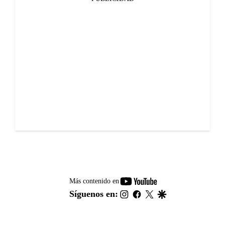
youtube-
Más contenido en
footer
instagram
facebook
twitter
google
Síguenos en: