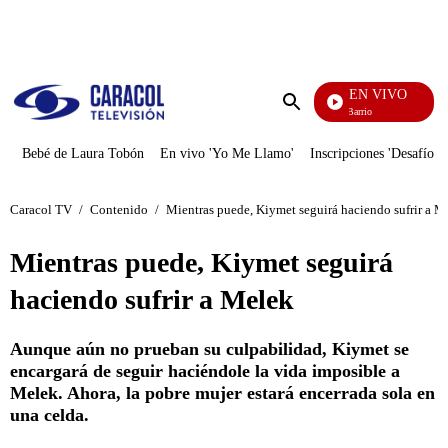
PUBLICIDAD
EN VIVO
María La Del Barrio
Enviar
búsqueda
Bebé de Laura Tobón
En vivo 'Yo Me Llamo'
Inscripciones 'Desafío'
Caracol TV
/
Contenido
/
Mientras puede, Kiymet seguirá haciendo sufrir a M
Mientras puede, Kiymet seguirá
haciendo sufrir a Melek
Aunque aún no prueban su culpabilidad, Kiymet se
encargará de seguir haciéndole la vida imposible a
Melek. Ahora, la pobre mujer estará encerrada sola en
una celda.