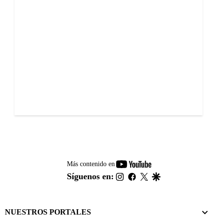
youtube-
Más contenido en
footer
instagram
facebook
twitter
google
Síguenos en:
NUESTROS PORTALES