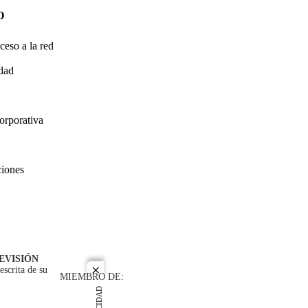
O
ceso a la red
idad
orporativa
ciones
EVISIÓN
escrita de su
close
MIEMBRO DE: