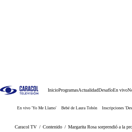
Inicio
Programas
Actualidad
Desafío
En vivo
No
En vivo 'Yo Me Llamo'
Bebé de Laura Tobón
Inscripciones 'Des
Juegos
Caracol TV
/
Contenido
/
Margarita Rosa sorprendió a la pr