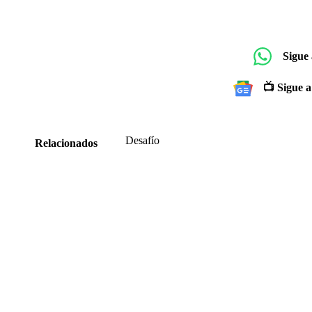
Sigue
📺 Sigue a
Desafío
Relacionados