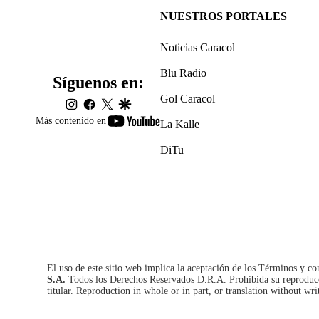
NUESTROS PORTALES
Noticias Caracol
Blu Radio
Síguenos en:
Gol Caracol
instagram
facebook
twitter
google
youtube-
Más contenido en
La Kalle
footer
DiTu
El uso de este sitio web implica la aceptación de los
Términos y co
S.A.
Todos los Derechos Reservados D.R.A. Prohibida su reproducció
titular. Reproduction in whole or in part, or translation without wri