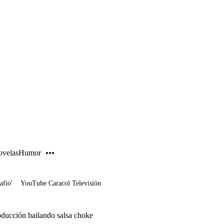
PUBLICIDAD
velas
Humor
afío'
YouTube Caracol Televisión
oducción bailando salsa choke