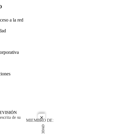
O
ceso a la red
idad
orporativa
ciones
EVISIÓN
escrita de su
close
MIEMBRO DE: