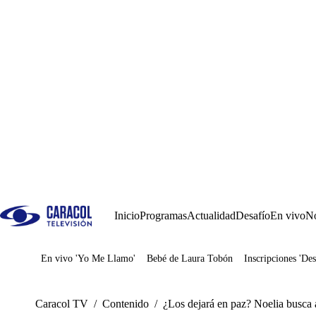
Inicio
Programas
Actualidad
Desafío
En vivo
No
En vivo 'Yo Me Llamo'
Bebé de Laura Tobón
Inscripciones 'Des
Juegos
Caracol TV
/
Contenido
/
¿Los dejará en paz? Noelia busca a