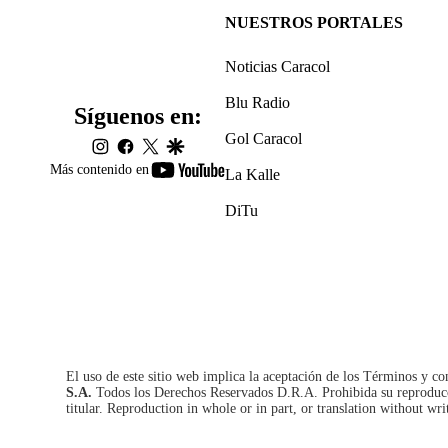
NUESTROS PORTALES
Noticias Caracol
Blu Radio
Síguenos en:
Gol Caracol
instagram
facebook
twitter
google
youtube-
Más contenido en
La Kalle
footer
DiTu
El uso de este sitio web implica la aceptación de los
Términos y co
S.A.
Todos los Derechos Reservados D.R.A. Prohibida su reproducció
titular. Reproduction in whole or in part, or translation without wri