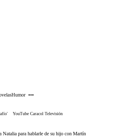
PUBLICIDAD
velas
Humor
afío'
YouTube Caracol Televisión
 Natalia para hablarle de su hijo con Martín